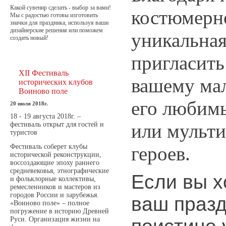
Какой сувенир сделать - выбор за вами!
костюмерно
Мы с радостью готовы изготовить
значки для праздника, используя ваши
дизайнерские решения или поможем
уникальна
создать новый!
пригласить
XII Фестиваль
вашему ма
исторических клубов
Воиново поле
его любим
20 июля 2018г.
18 - 19 августа 2018г. –
или мульт
фестиваль открыт для гостей и
туристов
героев.
Фестиваль соберет клубы
исторической реконструкции,
воссоздающие эпоху раннего
средневековья, этнографические
Если вы х
и фольклорные коллективы,
ремесленников и мастеров из
городов России и зарубежья.
ваш празд
«Воиново поле» – полное
погружение в историю Древней
Руси. Организация жизни на