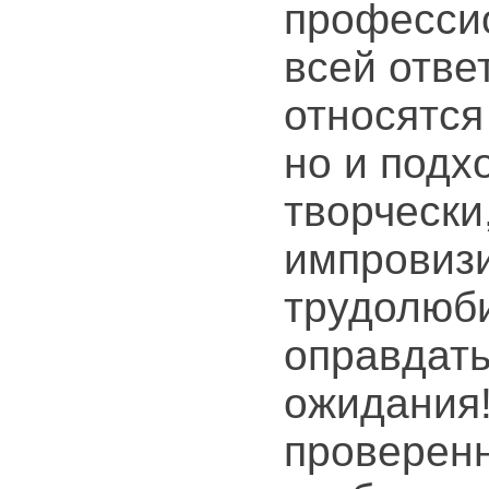
професси
всей отве
относятся
но и подх
творчески
импровизи
трудолюби
оправдат
ожидания
проверен