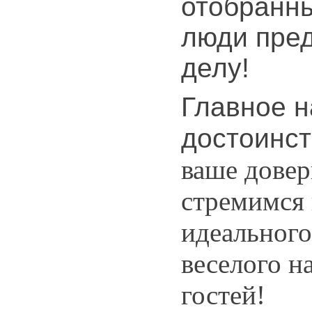
отобранны
люди пре
делу!
Главное 
достоинс
ваше довер
стремимся 
идеального
веселого н
гостей!