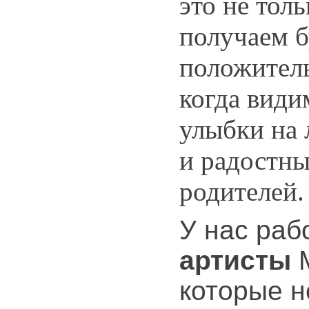
это не тол
получаем 
положител
когда види
улыбки на
и радостны
родителей
У нас ра
артисты
М
которые н