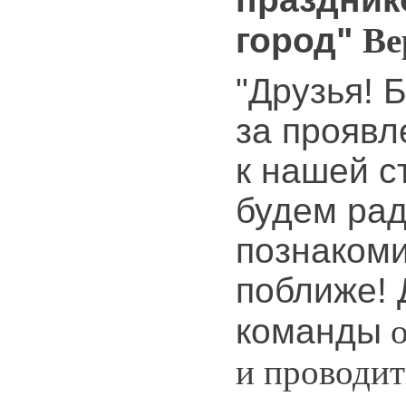
город"
Ве
"Друзья! 
за проявл
к нашей с
будем ра
познакоми
поближе!
команды
о
и проводи