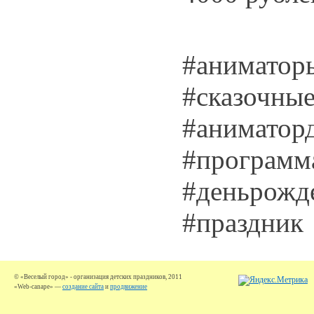
#аниматор
#сказочны
#аниматор
#программ
#деньрожд
#праздник
© «Веселый город» - организация детских праздников, 2011
«Web-canape» —
создание сайта
и
продвижение