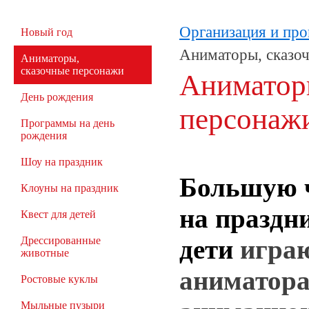
Организация и про
Новый год
Аниматоры, сказо
Аниматоры,
сказочные персонажи
Аниматор
День рождения
персонаж
Программы на день
рождения
Шоу на праздник
Большую ч
Клоуны на праздник
на праздн
Квест для детей
дети
играю
Дрессированные
животные
аниматор
Ростовые куклы
Мыльные пузыри