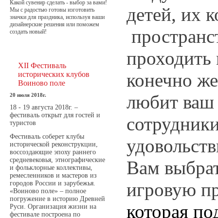
Какой сувенир сделать - выбор за вами!
детей, их к
Мы с радостью готовы изготовить
значки для праздника, используя ваши
дизайнерские решения или поможем
пространст
создать новый!
проходить 
XII Фестиваль
конечно же,
исторических клубов
Воиново поле
любит ваш
20 июля 2018г.
18 - 19 августа 2018г. –
фестиваль открыт для гостей и
сотрудники
туристов
Фестиваль соберет клубы
удовольст
исторической реконструкции,
воссоздающие эпоху раннего
средневековья, этнографические
Вам выбра
и фольклорные коллективы,
ремесленников и мастеров из
игровую п
городов России и зарубежья.
«Воиново поле» – полное
погружение в историю Древней
которая по
Руси. Организация жизни на
фестивале построена по