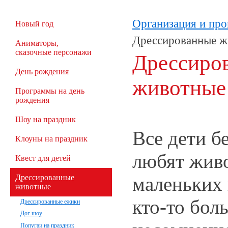
Организация и про
Новый год
Дрессированные ж
Аниматоры,
сказочные персонажи
Дрессиро
День рождения
животные
Программы на день
рождения
Шоу на праздник
Все дети б
Клоуны на праздник
любят живо
Квест для детей
маленьких
Дрессированные
животные
кто-то бол
Дрессированные ежики
Дог шоу
Попугаи на праздник