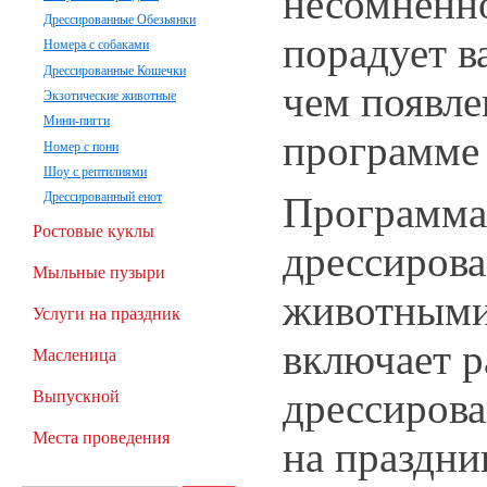
несомненно
Дрессированные Обезьянки
порадует в
Номера с собаками
Дрессированные Кошечки
чем появле
Экзотические животные
Мини-пигги
программе 
Номер с пони
Шоу с рептилиями
Программа
Дрессированный енот
Ростовые куклы
дрессиров
Мыльные пузыри
животными
Услуги на праздник
включает р
Масленица
дрессиров
Выпускной
Места проведения
на праздни