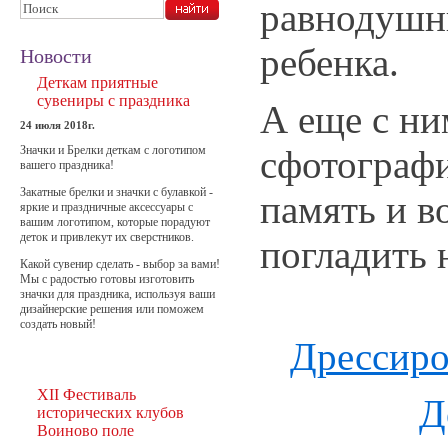
равнодушн
ребенка.
Новости
Деткам приятные
сувениры с праздника
А еще с н
24 июля 2018г.
сфотографи
Значки и Брелки деткам с логотипом
вашего праздника!
Закатные брелки и значки с булавкой -
память и 
яркие и праздничные аксессуары с
вашим логотипом, которые порадуют
деток и привлекут их сверстников.
погладить 
Какой сувенир сделать - выбор за вами!
Мы с радостью готовы изготовить
значки для праздника, используя ваши
дизайнерские решения или поможем
создать новый!
Дрессир
XII Фестиваль
Д
исторических клубов
Воиново поле