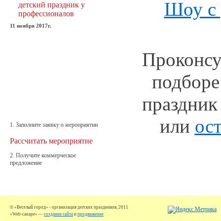
Шоу с
детский праздник у
профессионалов
11 ноября 2017г.
Проконсу
подборе
праздник
или
ост
1. Заполните заявку о мероприятии
Рассчитать мероприятие
2. Получите коммерческое
предложение
© «Веселый город» - организация детских праздников, 2011
«Web-canape» —
создание сайта
и
продвижение