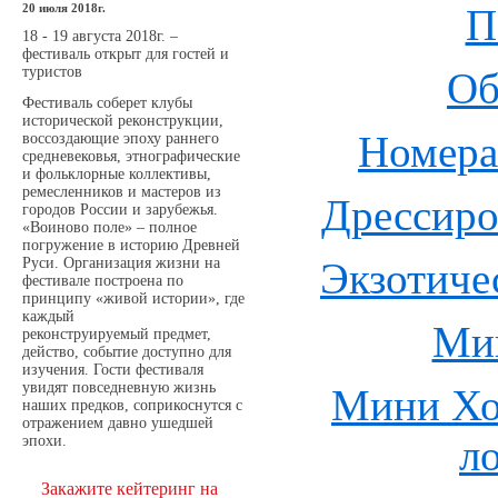
20 июля 2018г.
П
18 - 19 августа 2018г. –
фестиваль открыт для гостей и
туристов
Об
Фестиваль соберет клубы
исторической реконструкции,
Номера
воссоздающие эпоху раннего
средневековья, этнографические
и фольклорные коллективы,
ремесленников и мастеров из
Дрессир
городов России и зарубежья.
«Воиново поле» – полное
погружение в историю Древней
Руси. Организация жизни на
Экзотиче
фестивале построена по
принципу «живой истории», где
каждый
Ми
реконструируемый предмет,
действо, событие доступно для
изучения. Гости фестиваля
увидят повседневную жизнь
Мини Хо
наших предков, соприкоснутся с
отражением давно ушедшей
л
эпохи.
Закажите кейтеринг на