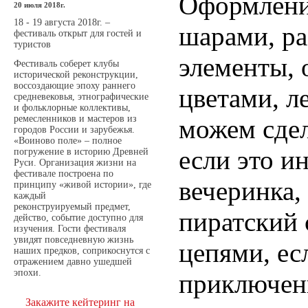
Оформлени
20 июля 2018г.
18 - 19 августа 2018г. –
шарами, ра
фестиваль открыт для гостей и
туристов
элементы,
Фестиваль соберет клубы
исторической реконструкции,
воссоздающие эпоху раннего
цветами, л
средневековья, этнографические
и фольклорные коллективы,
ремесленников и мастеров из
можем сдел
городов России и зарубежья.
«Воиново поле» – полное
если это и
погружение в историю Древней
Руси. Организация жизни на
фестивале построена по
вечеринка,
принципу «живой истории», где
каждый
реконструируемый предмет,
пиратский
действо, событие доступно для
изучения. Гости фестиваля
увидят повседневную жизнь
цепями, ес
наших предков, соприкоснутся с
отражением давно ушедшей
эпохи.
приключени
Закажите кейтеринг на