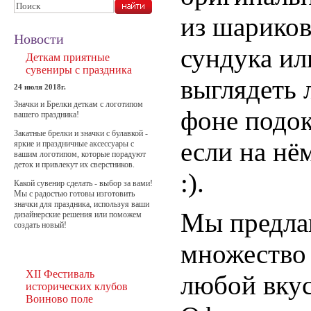
из шариков
Новости
сундука ил
Деткам приятные
сувениры с праздника
выглядеть 
24 июля 2018г.
Значки и Брелки деткам с логотипом
фоне подок
вашего праздника!
Закатные брелки и значки с булавкой -
если на нё
яркие и праздничные аксессуары с
вашим логотипом, которые порадуют
деток и привлекут их сверстников.
:).
Какой сувенир сделать - выбор за вами!
Мы с радостью готовы изготовить
значки для праздника, используя ваши
Мы предла
дизайнерские решения или поможем
создать новый!
множество 
XII Фестиваль
любой вкус
исторических клубов
Воиново поле