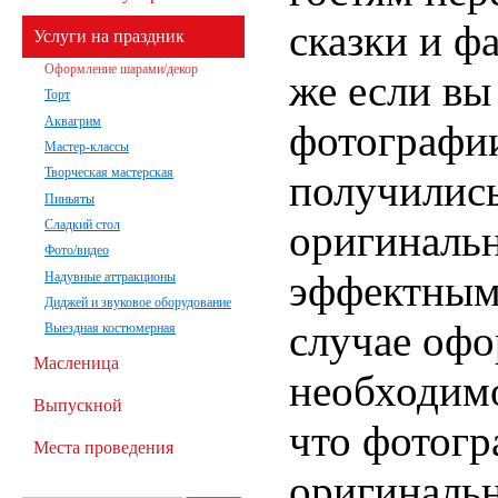
сказки и ф
Услуги на праздник
Оформление шарами/декор
же если вы
Торт
Аквагрим
фотографии
Мастер-классы
Творческая мастерская
получилис
Пиньяты
оригиналь
Сладкий стол
Фото/видео
эффектными
Надувные аттракционы
Диджей и звуковое оборудование
случае офо
Выездная костюмерная
Масленица
необходимо
Выпускной
что фотогр
Места проведения
оригиналь