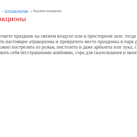
Услуги на праздник
Надувные аттракционы
ракционы
ечаете праздник на свежем воздухе или в просторном зале, тогда
ть настоящие атракционы и превратить место праздника в парк 
жно пострелять из ружья, пистолета и даже арбалета или лука, 
вать себя бесстрашными ковбоями, гора для скалолазания и мно