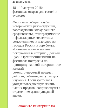
20 июля 2018г.
18 - 19 августа 2018г. –
фестиваль открыт для гостей и
туристов
Фестиваль соберет клубы
исторической реконструкции,
воссоздающие эпоху раннего
средневековья, этнографические
и фольклорные коллективы,
ремесленников и мастеров из
городов России и зарубежья.
«Воиново поле» – полное
погружение в историю Древней
Руси. Организация жизни на
фестивале построена по
принципу «живой истории», где
каждый
реконструируемый предмет,
действо, событие доступно для
изучения. Гости фестиваля
увидят повседневную жизнь
наших предков, соприкоснутся с
отражением давно ушедшей
эпохи.
Закажите кейтеринг на