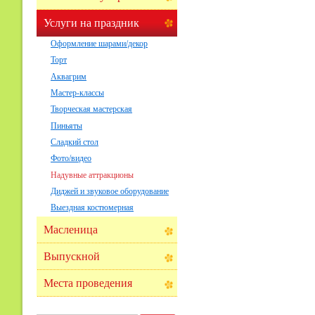
Услуги на праздник
Оформление шарами/декор
Торт
Аквагрим
Мастер-классы
Творческая мастерская
Пиньяты
Сладкий стол
Фото/видео
Надувные аттракционы
Диджей и звуковое оборудование
Выездная костюмерная
Масленица
Выпускной
Места проведения