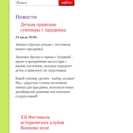
Новости
Деткам приятные
сувениры с праздника
24 июля 2018г.
Значки и Брелки деткам с логотипом
вашего праздника!
Закатные брелки и значки с булавкой -
яркие и праздничные аксессуары с
вашим логотипом, которые порадуют
деток и привлекут их сверстников.
Какой сувенир сделать - выбор за вами!
Мы с радостью готовы изготовить
значки для праздника, используя ваши
дизайнерские решения или поможем
создать новый!
XII Фестиваль
исторических клубов
Воиново поле