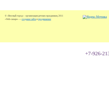
© «Веселый город» - организация детских праздников, 2011
«Web-canape» —
создание сайта
и
продвижение
+7-926-21