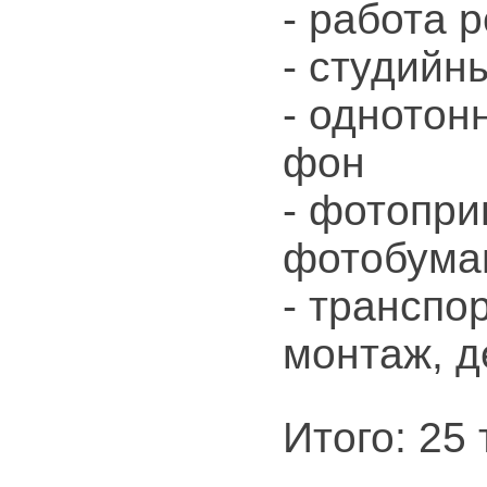
- работа 
- студийн
- однотон
фон
- фотопри
фотобума
- транспо
монтаж, 
Итого: 25 т