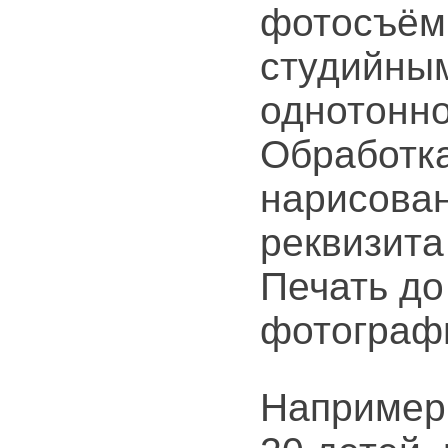
фотосъём
студийным
однотонн
Обработк
нарисова
реквизита
Печать до
фотограф
Например