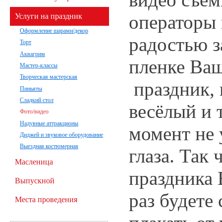
операторы 
Услуги на праздник
Оформление шарами/декор
радостью з
Торт
Аквагрим
пленке Ва
Мастер-классы
Творческая мастерская
праздник, 
Пиньяты
Сладкий стол
весёлый и 
Фото/видео
Надувные аттракционы
момент не 
Диджей и звуковое оборудование
Выездная костюмерная
глаза. Так 
Масленица
праздника
Выпускной
раз будете 
Места проведения