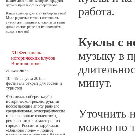
вашим логотипом, которые порадуют
деток и привлекут их сверстников.
работа.
Какой сувенир сделать - выбор за вами!
Мы с радостью готовы изготовить
значки для праздника, используя ваши
дизайнерские решения или поможем
создать новый!
Куклы с н
музыку в п
XII Фестиваль
исторических клубов
Воиново поле
длительнос
20 июля 2018г.
18 - 19 августа 2018г. –
минут.
фестиваль открыт для гостей и
туристов
Фестиваль соберет клубы
исторической реконструкции,
воссоздающие эпоху раннего
Уточнить 
средневековья, этнографические
и фольклорные коллективы,
ремесленников и мастеров из
можно по 
городов России и зарубежья.
«Воиново поле» – полное