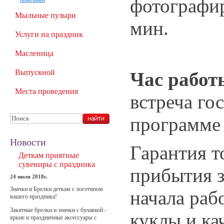
фотографир
Мыльные пузыри
мин.
Услуги на праздник
Масленица
Выпускной
Час работ
Места проведения
встреча гос
программе
Новости
Гарантия т
Деткам приятные
сувениры с праздника
прибытия з
24 июля 2018г.
Значки и Брелки деткам с логотипом
начала раб
вашего праздника!
Закатные брелки и значки с булавкой -
куклы и ка
яркие и праздничные аксессуары с