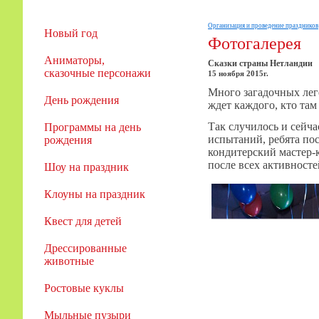
Организация и проведение праздников
Новый год
Фотогалерея
Аниматоры,
Сказки страны Нетландии
сказочные персонажи
15 ноября 2015г.
Много загадочных лег
День рождения
ждет каждого, кто там
Так случилось и сейч
Программы на день
испытаний, ребята по
рождения
кондитерский мастер-
после всех активност
Шоу на праздник
Клоуны на праздник
Квест для детей
Дрессированные
животные
Ростовые куклы
Мыльные пузыри