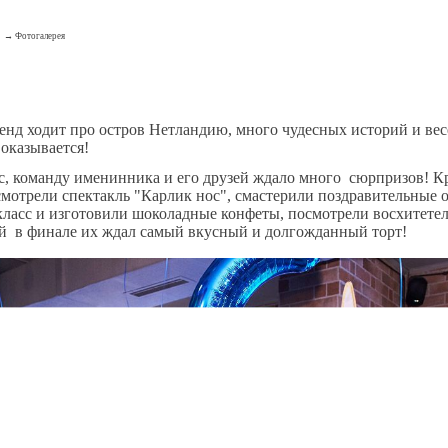
Фотогалерея
енд ходит про остров Нетландию, много чудесных историй и в
 оказывается!
ас, команду именинника и его друзей ждало много сюрпризов! 
смотрели спектакль "Карлик нос", смастерили поздравительные
класс и изготовили шоколадные конфеты, посмотрели восхитетел
ей в финале их ждал самый вкусный и долгожданный торт!