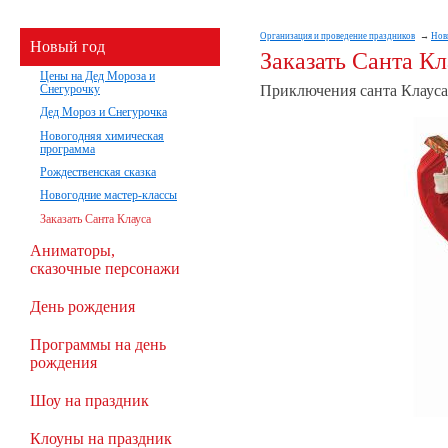
Организация и проведение праздников
Нов
Новый год
Заказать Санта Кл
Цены на Дед Мороза и
Приключения санта Клауса
Снегурочку
Дед Мороз и Снегурочка
Новогодняя химическая
программа
Рождественская сказка
Новогодние мастер-классы
Заказать Санта Клауса
Аниматоры,
сказочные персонажи
День рождения
Программы на день
рождения
Шоу на праздник
Клоуны на праздник