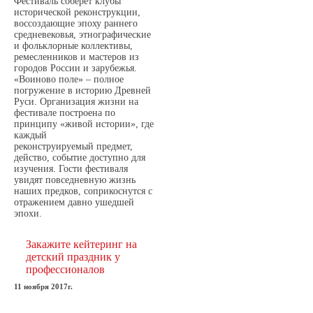
Фестиваль соберет клубы
исторической реконструкции,
воссоздающие эпоху раннего
средневековья, этнографические
и фольклорные коллективы,
ремесленников и мастеров из
городов России и зарубежья.
«Воиново поле» – полное
погружение в историю Древней
Руси. Организация жизни на
фестивале построена по
принципу «живой истории», где
каждый
реконструируемый предмет,
действо, событие доступно для
изучения. Гости фестиваля
увидят повседневную жизнь
наших предков, соприкоснутся с
отражением давно ушедшей
эпохи.
Закажите кейтеринг на
детский праздник у
профессионалов
11 ноября 2017г.