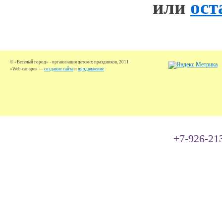
или
ост
© «Веселый город» - организация детских праздников, 2011
«Web-canape» —
создание сайта
и
продвижение
+7-926-21