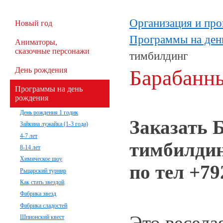
Организация и про
Новый год
Программы на ден
Аниматоры,
сказочные персонажи
тимбилдинг
День рождения
Барабанн
Программы на день
рождения
День рождения 1 годик
Заказать 
Зайкина лужайка (1-3 года)
4-7 лет
тимбилди
8-14 лет
Химическое шоу
по тел +7
Рыцарский турнир
Как стать звездой
Фабрика звезд
Фабрика сладостей
Это весела
Шпионский квест