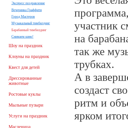
Экспресс поздравление
программа,
Вечеринка Граффити
Город Мастеров
участник с
Музыкальный тимбилдинг
Барабанный тимбилдинг
на барабан
Снимаем кино!
Шоу на праздник
так же му
Клоуны на праздник
трубках.
Квест для детей
А в заверш
Дрессированные
животные
создаст св
Ростовые куклы
ритм и объ
Мыльные пузыри
ярком итог
Услуги на праздник
Масленица