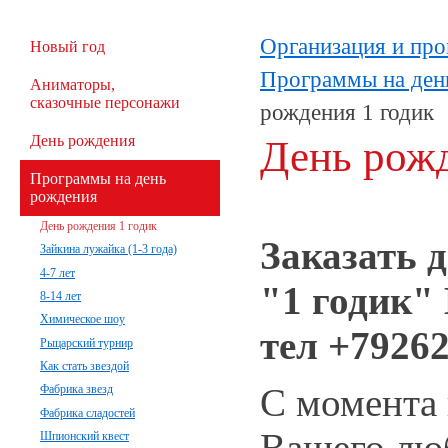
Организация и про
Новый год
Программы на ден
Аниматоры,
сказочные персонажи
рождения 1 годик
День рождения
День рожд
Программы на день
рождения
День рождения 1 годик
Заказать 
Зайкина лужайка (1-3 года)
4-7 лет
"1 годик"
8-14 лет
Химическое шоу
тел +7926
Рыцарский турнир
Как стать звездой
С момента
Фабрика звезд
Фабрика сладостей
Вашего лю
Шпионский квест