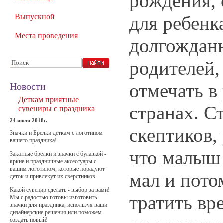
рождения,
для ребенк
Выпускной
Места проведения
долгождан
родителей,
отмечать в
Новости
Деткам приятные
странах. С
сувениры с праздника
24 июля 2018г.
скептиков
Значки и Брелки деткам с логотипом
вашего праздника!
что малыш
Закатные брелки и значки с булавкой -
яркие и праздничные аксессуары с
вашим логотипом, которые порадуют
мал и пото
деток и привлекут их сверстников.
Какой сувенир сделать - выбор за вами!
тратить вр
Мы с радостью готовы изготовить
значки для праздника, используя ваши
дизайнерские решения или поможем
создать новый!