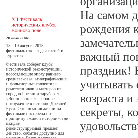
организац
На самом д
XII Фестиваль
рождения к
исторических клубов
Воиново поле
замечатель
20 июля 2018г.
18 - 19 августа 2018г. –
фестиваль открыт для гостей и
важный по
туристов
Фестиваль соберет клубы
праздник! 
исторической реконструкции,
воссоздающие эпоху раннего
средневековья, этнографические
учитывать
и фольклорные коллективы,
ремесленников и мастеров из
возраста и
городов России и зарубежья.
«Воиново поле» – полное
погружение в историю Древней
секреты, к
Руси. Организация жизни на
фестивале построена по
принципу «живой истории», где
удовольст
каждый
реконструируемый предмет,
действо, событие доступно для