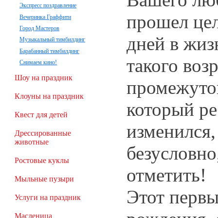
Экспресс поздравление
прошел цел
Вечеринка Граффити
Город Мастеров
дней в жиз
Музыкальный тимбилдинг
Барабанный тимбилдинг
такого воз
Снимаем кино!
Шоу на праздник
промежуток
Клоуны на праздник
который ре
Квест для детей
изменился,
Дрессированные
животные
безусловно
Ростовые куклы
отметить!
Мыльные пузыри
Этот первы
Услуги на праздник
Масленица