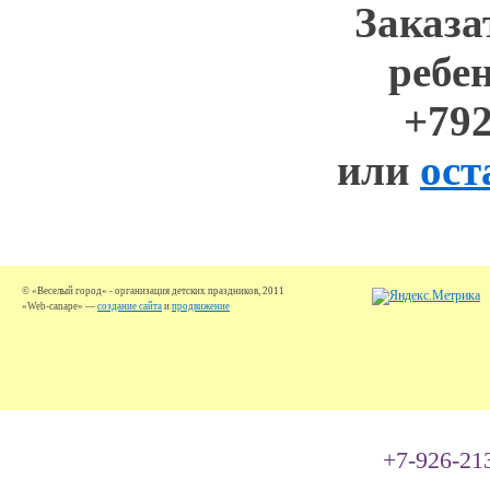
Заказа
ребен
+79
или
ост
© «Веселый город» - организация детских праздников, 2011
«Web-canape» —
создание сайта
и
продвижение
+7-926-21