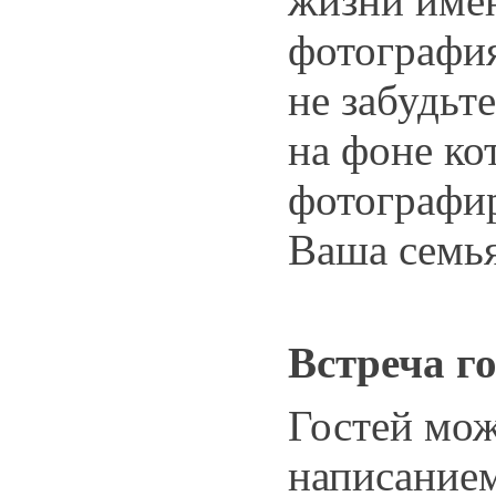
жизни имен
фотографи
не забудьт
на фоне ко
фотографир
Ваша семь
Встреча г
Гостей мож
написание