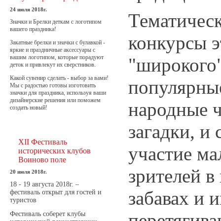
24 июля 2018г.
Тематическ
Значки и Брелки деткам с логотипом
вашего праздника!
конкурсы э
Закатные брелки и значки с булавкой -
яркие и праздничные аксессуары с
вашим логотипом, которые порадуют
"широкого"
деток и привлекут их сверстников.
Какой сувенир сделать - выбор за вами!
популярны
Мы с радостью готовы изготовить
значки для праздника, используя ваши
дизайнерские решения или поможем
народные 
создать новый!
загадки, и
XII Фестиваль
участие ма
исторических клубов
Воиново поле
зрителей в
20 июля 2018г.
18 - 19 августа 2018г. –
забавах и и
фестиваль открыт для гостей и
туристов
перетягива
Фестиваль соберет клубы