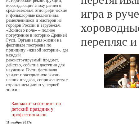
исторической реконструкции,
воссоздающие эпоху раннего
игра в руч
средневековья, этнографические
и фольклорные коллективы,
ремесленников и мастеров из
хороводны
городов России и зарубежья.
«Воиново поле» – полное
погружение в историю Древней
перепляс и 
Руси. Организация жизни на
фестивале построена по
принципу «живой истории», где
каждый
реконструируемый предмет,
действо, событие доступно для
изучения. Гости фестиваля
увидят повседневную жизнь
наших предков, соприкоснутся с
отражением давно ушедшей
эпохи.
Закажите кейтеринг на
детский праздник у
профессионалов
11 ноября 2017г.