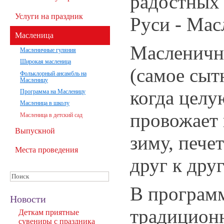
радостных 
Услуги на праздник
Руси - Ма
Масленица
Масленичн
Масленичные гуляния
Широкая масленица
(самое сыт
Фольклорный ансамбль на
Масленицу
когда целу
Программа на Масленицу
Масленица в школу
провожает
Масленица в детский сад
Выпускной
зиму, пече
Места проведения
друг к друг
В програм
Новости
традицион
Деткам приятные
сувениры с праздника