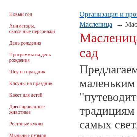
Организация и про
Новый год
Масленица
Мас
Аниматоры,
сказочные персонажи
Масленица
День рождения
сад
Программы на день
рождения
Предлагае
Шоу на праздник
маленьким
Клоуны на праздник
"путеводит
Квест для детей
традициям 
Дрессированные
животные
самых свет
Ростовые куклы
Мыльные пузыри