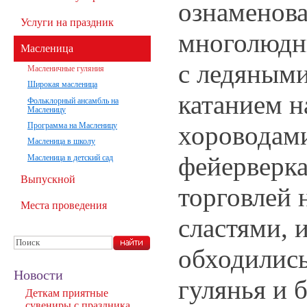
ознаменов
Услуги на праздник
многолюдн
Масленица
с ледяными
Масленичные гуляния
Широкая масленица
катанием н
Фольклорный ансамбль на
Масленицу
хороводами
Программа на Масленицу
Масленица в школу
фейерверка
Масленица в детский сад
Выпускной
торговлей 
Места проведения
сластями, 
обходилис
Новости
гулянья и б
Деткам приятные
сувениры с праздника