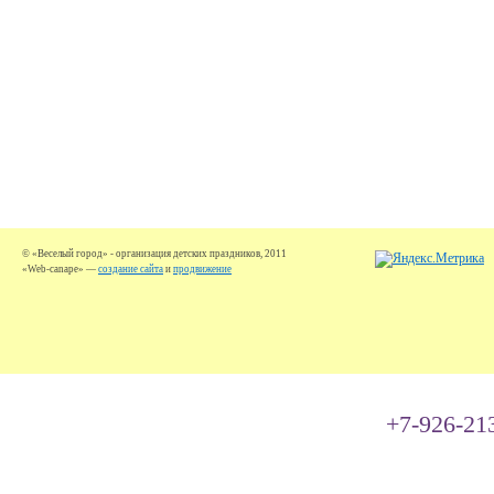
© «Веселый город» - организация детских праздников, 2011
«Web-canape» —
создание сайта
и
продвижение
+7-926-21