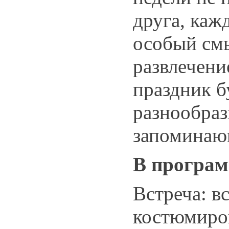
друга, каж
особый смы
развлечение
праздник б
разнообра
запомина
В програм
Встреча: в
костюмиро