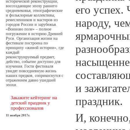
исторической реконструкции,
его успех.
воссоздающие эпоху раннего
средневековья, этнографические
и фольклорные коллективы,
народу, че
ремесленников и мастеров из
городов России и зарубежья.
«Воиново поле» – полное
ярмарочны
погружение в историю Древней
Руси. Организация жизни на
фестивале построена по
разнообраз
принципу «живой истории», где
каждый
реконструируемый предмет,
насыщенне
действо, событие доступно для
изучения. Гости фестиваля
составляющ
увидят повседневную жизнь
наших предков, соприкоснутся с
отражением давно ушедшей
и зажигате
эпохи.
праздник.
Закажите кейтеринг на
детский праздник у
профессионалов
И, конечно
11 ноября 2017г.