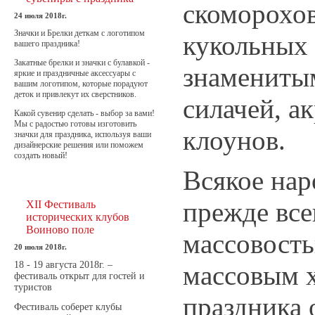
скоморохов
24 июля 2018г.
Значки и Брелки деткам с логотипом
кукольных 
вашего праздника!
Закатные брелки и значки с булавкой -
знамениты
яркие и праздничные аксессуары с
вашим логотипом, которые порадуют
деток и привлекут их сверстников.
силачей, а
Какой сувенир сделать - выбор за вами!
Мы с радостью готовы изготовить
клоунов.
значки для праздника, используя ваши
дизайнерские решения или поможем
создать новый!
Всякое нар
прежде все
XII Фестиваль
исторических клубов
Воиново поле
массовост
20 июля 2018г.
18 - 19 августа 2018г. –
массовым 
фестиваль открыт для гостей и
туристов
праздника 
Фестиваль соберет клубы