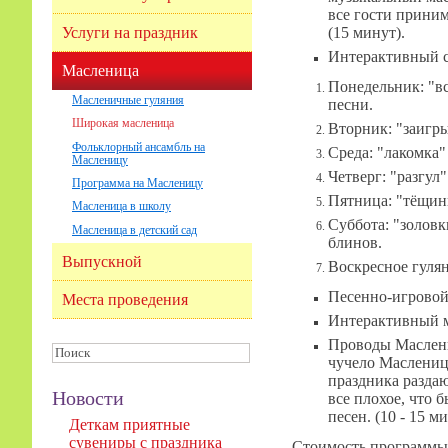
все гости прини
(15 минут).
Услуги на праздник
Интерактивный сп
Масленица
Понедельник: "в
Масленичные гуляния
песни.
Широкая масленица
Вторник: "заигр
Фольклорный ансамбль на
Среда: "лакомка"
Масленицу
Четверг: "разгул
Программа на Масленицу
Пятница: "тёщины
Масленица в школу
Суббота: "золов
Масленица в детский сад
блинов.
Выпускной
Воскресное гулян
Песенно-игровой 
Места проведения
Интерактивный м
Проводы Маслениц
чучело Маслениц
праздника раздаю
Новости
все плохое, что
песен. (10 - 15 ми
Деткам приятные
сувениры с праздника
Стоимость программы 