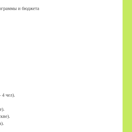
рограммы и бюджета
 4 чел).
е).
кве).
).