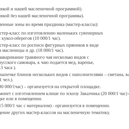
тавкой и нашей масленичной программой).
тавкой без нашей масленичной программы).
енные зоны во время праздника (мастер-классы):
тер-класс по изготовлению маленьких сувенирных
кукол-оберегов (10 000/1 час).
тер-класс по росписи фигурных пряников в виде
 масленицы и др. (18 000/1 час).
заваривание травяного чая несколько видов с
усского самовара, к чаю подается мед, варенье,
3 часа ).
выпечке блинов нескольких видов с наполнителями – сметана, вар
 чел.).
30 000/1час) – организуется на открытой площадке.
онет с изготовлением клише по эскизу Заказчика (20 000/1 час) 
ке или в помещении.
15 000/1 час с материалом) - организуется в помещении.
ение других мастер-классов на масленичную тематику.