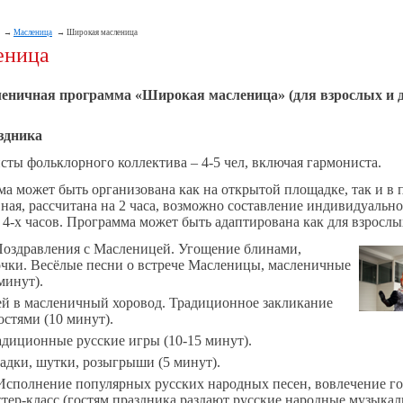
Масленица
Широкая масленица
еница
еничная программа
«Широкая масленица»
(для взрослых и д
здника
сты фольклорного коллектива – 4-5 чел, включая гармониста.
а может быть организована как на открытой площадке, так и в
ная, рассчитана на 2 часа, возможно составление индивидуальн
 4-х часов. Программа может быть адаптирована как для взрослых
 Поздравления с Масленицей. Угощение блинами,
чки. Весёлые песни о встрече Масленицы, масленичные
минут).
ей в масленичный хоровод. Традиционное закликание
остями (10 минут).
диционные русские игры (10-15 минут).
адки, шутки, розыгрыши (5 минут).
Исполнение популярных русских народных песен, вовлечение го
тер-класс (гостям праздника раздают русские народные музыка