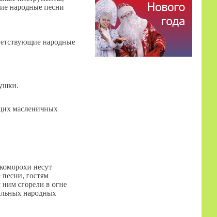
кие народные песни
тветствующие народные
рушки.
ящих масленичных
.
скоморохи несут
песни, гостям
 ним сгорели в огне
иальных народных