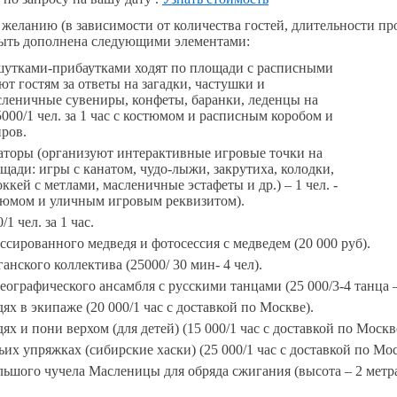
желанию (в зависимости от количества гостей, длительности п
быть дополнена следующими элементами:
шутками-прибаутками ходят по площади с расписными
ют гостям за ответы на загадки, частушки и
сленичные сувениры, конфеты, баранки, леденцы на
 5000/1 чел. за 1 час с костюмом и расписным коробом и
ров.
торы (организуют интерактивные игровые точки на
ади: игры с канатом, чудо-лыжи, закрутиха, колодки,
ккей с метлами, масленичные эстафеты и др.) – 1 чел. -
стюмом и уличным игровым реквизитом).
1 чел. за 1 час.
сированного медведя и фотосессия с медведем (20 000 руб).
нского коллектива (25000/ 30 мин- 4 чел).
ографического ансамбля с русскими танцами (25 000/3-4 танца –
ях в экипаже (20 000/1 час с доставкой по Москве).
ях и пони верхом (для детей) (15 000/1 час с доставкой по Москв
ьих упряжках (сибирские хаски) (25 000/1 час с доставкой по Мос
ьшого чучела Масленицы для обряда сжигания (высота – 2 метра