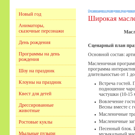
Организация и проведение праздников
Новый год
Широкая масл
Аниматоры,
сказочные персонажи
Масл
День рождения
Сценарный план пра
Программы на день
Основной состав: арти
рождения
Масленичная программ
программа интерактив
Шоу на праздник
длительностью от 1 до
Клоуны на праздник
Встреча гостей.
подношение чаро
Квест для детей
частушки (10-15 
Вовлечение гост
Дрессированные
Весны вместе с г
животные
Масленичные тра
Масленичные заг
Ростовые куклы
Песенный блок. 
Мыльные пузыри
музыкальный мас