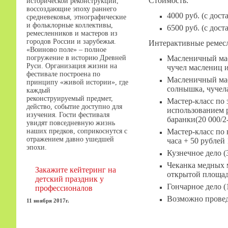
Стоимость:
исторической реконструкции,
воссоздающие эпоху раннего
4000 руб. (с дос
средневековья, этнографические
и фольклорные коллективы,
6500 руб. (с дос
ремесленников и мастеров из
городов России и зарубежья.
Интерактивные ремесл
«Воиново поле» – полное
Масленичный мас
погружение в историю Древней
Руси. Организация жизни на
чучел маслениц и 
фестивале построена по
Масленичный мас
принципу «живой истории», где
солнышка, чучела
каждый
реконструируемый предмет,
Мастер-класс по 
действо, событие доступно для
использованием р
изучения. Гости фестиваля
баранки(20 000/2-
увидят повседневную жизнь
Мастер-класс по 
наших предков, соприкоснутся с
отражением давно ушедшей
часа + 50 рублей 1
эпохи.
Кузнечное дело (
Чеканка медных м
Закажите кейтеринг на
открытой площад
детский праздник у
Гончарное дело (
профессионалов
Возможно провед
11 ноября 2017г.