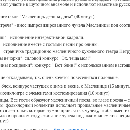
мают участие в шуточном ансамбле и исполняют известные русс
ектакль "Масленица: день за днём" (40минут):
стреча" - внос импровизированного чучела Масленицы под соо
ыш" - исполнение интерактивной кадрили.
 - исполнение вместе с гостями песни про блины.
" - страничка традиционно масленичного кукольного театра Пет
 вечорки": силовой конкурс "Эх, тёща моя!"
кины посиделки": конкурс " Вот блин!" с использованием насто
ие откладываем, т.к. очень хочется повеселиться подольше.
блок, конкурс частушек о зиме и весне, о Масленице (15 минут)
юзикл-игра с элементами костюмирования (10 минут).
ы. Все гости образуют масленичный поезд, во главе поезда – 
ы, фольклорный коллектив исполняет прощальные масленичные 
тся ленточки, которые нужно привязать к чучелу, чтобы вместе с
 было в прошлом году, сжигание чучела под аккомпанемент спец
нут).
по запросу на вашу дату .
Узнать стоимость