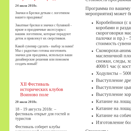
24 июля 2018г.
Программа по вашему 
Значки и Брелки деткам с логотипом
мероприятия) может 
вашего праздника!
Коробейники (с 
Закатные брелки и значки с булавкой -
коробами и разда
яркие и праздничные аксессуары с
скороговорки ма
вашим логотипом, которые порадуют
палочке и пр.) –
деток и привлекут их сверстников.
стоимость сувени
Какой сувенир сделать - выбор за вами!
Скоморохи-анима
Мы с радостью готовы изготовить
значки для праздника, используя ваши
масленичной площ
дизайнерские решения или поможем
снежки, следы, хо
создать новый!
4000/1 час (с ко
Ходулисты – 5000/
Выступление дрес
XII Фестиваль
Выступление цыга
исторических клубов
Выступление хоре
Воиново поле
Катание на лошад
20 июля 2018г.
Катание на лошад
18 - 19 августа 2018г. –
фестиваль открыт для гостей и
Катание на собач
туристов
Изготовление бол
Фестиваль соберет клубы