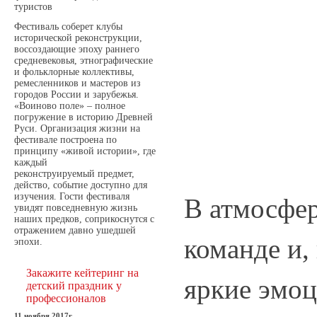
туристов
Фестиваль соберет клубы
исторической реконструкции,
воссоздающие эпоху раннего
средневековья, этнографические
и фольклорные коллективы,
ремесленников и мастеров из
городов России и зарубежья.
«Воиново поле» – полное
погружение в историю Древней
Руси. Организация жизни на
фестивале построена по
принципу «живой истории», где
каждый
реконструируемый предмет,
действо, событие доступно для
изучения. Гости фестиваля
В атмосфер
увидят повседневную жизнь
наших предков, соприкоснутся с
отражением давно ушедшей
команде и,
эпохи.
Закажите кейтеринг на
яркие эмоц
детский праздник у
профессионалов
11 ноября 2017г.