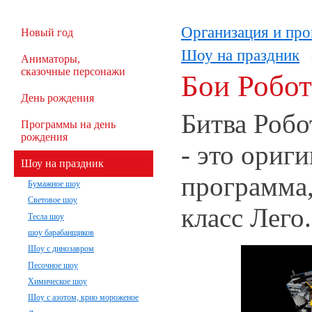
Организация и про
Новый год
Шоу на праздник
Аниматоры,
сказочные персонажи
Бои Робот
День рождения
Битва Робо
Программы на день
рождения
- это ориг
Шоу на праздник
программа
Бумажное шоу
Световое шоу
класс Лего
Тесла шоу
шоу барабанщиков
Шоу с динозавром
Песочное шоу
Химическое шоу
Шоу с азотом, крио мороженое