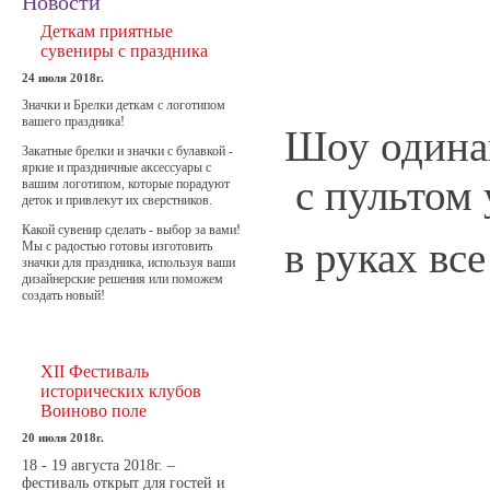
Новости
Деткам приятные
сувениры с праздника
24 июля 2018г.
Значки и Брелки деткам с логотипом
вашего праздника!
Шоу одинак
Закатные брелки и значки с булавкой -
яркие и праздничные аксессуары с
с пультом
вашим логотипом, которые порадуют
деток и привлекут их сверстников.
Какой сувенир сделать - выбор за вами!
в руках
вс
Мы с радостью готовы изготовить
значки для праздника, используя ваши
дизайнерские решения или поможем
создать новый!
XII Фестиваль
исторических клубов
Воиново поле
20 июля 2018г.
18 - 19 августа 2018г. –
фестиваль открыт для гостей и