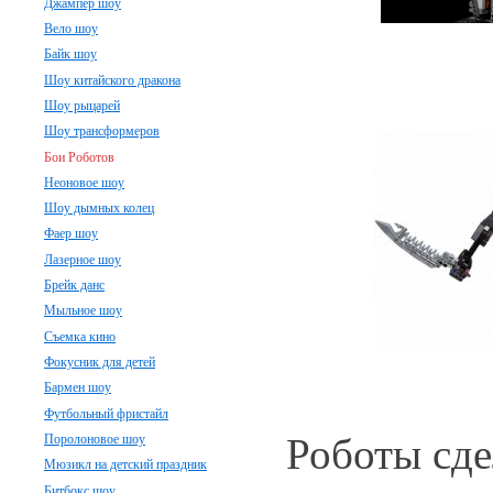
Джампер шоу
Вело шоу
Байк шоу
Шоу китайского дракона
Шоу рыцарей
Шоу трансформеров
Бои Роботов
Неоновое шоу
Шоу дымных колец
Фаер шоу
Лазерное шоу
Брейк данс
Мыльное шоу
Съемка кино
Фокусник для детей
Бармен шоу
Футбольный фристайл
Роботы сде
Поролоновое шоу
Мюзикл на детский праздник
Битбокс шоу