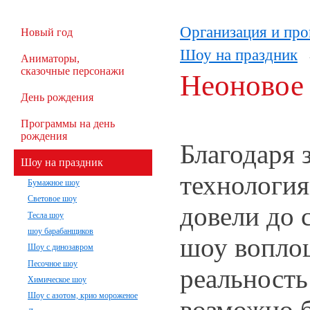
Организация и про
Новый год
Шоу на праздник
Аниматоры,
сказочные персонажи
Неоновое
День рождения
Программы на день
рождения
Благодаря 
Шоу на праздник
технология
Бумажное шоу
Световое шоу
довели до 
Тесла шоу
шоу барабанщиков
шоу вопло
Шоу с динозавром
Песочное шоу
реальность 
Химическое шоу
Шоу с азотом, крио мороженое
возможно б