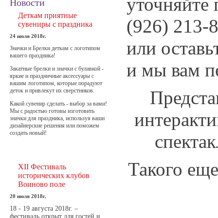
уточняйте 
Новости
Деткам приятные
(926) 213-
сувениры с праздника
24 июля 2018г.
или оставь
Значки и Брелки деткам с логотипом
вашего праздника!
и мы вам п
Закатные брелки и значки с булавкой -
яркие и праздничные аксессуары с
вашим логотипом, которые порадуют
деток и привлекут их сверстников.
Предста
Какой сувенир сделать - выбор за вами!
Мы с радостью готовы изготовить
интеракт
значки для праздника, используя ваши
дизайнерские решения или поможем
создать новый!
спектак
Такого еще
XII Фестиваль
исторических клубов
Воиново поле
20 июля 2018г.
18 - 19 августа 2018г. –
фестиваль открыт для гостей и