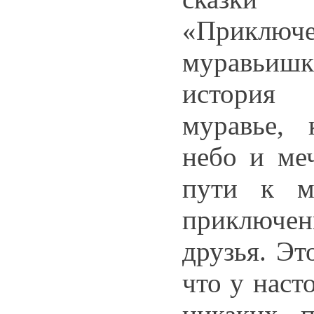
«Приключ
муравьишк
история
муравье,
небо и меч
пути к м
приключ
друзья. Эт
что у наст