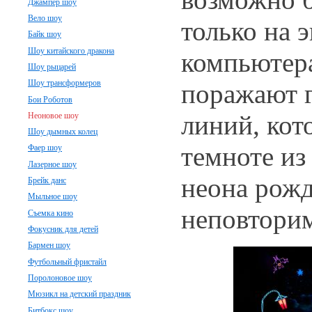
Джампер шоу
Вело шоу
только на 
Байк шоу
Шоу китайского дракона
компьютер
Шоу рыцарей
Шоу трансформеров
поражают 
Бои Роботов
линий, кот
Неоновое шоу
Шоу дымных колец
темноте из
Фаер шоу
Лазерное шоу
неона рож
Брейк данс
Мыльное шоу
неповтори
Съемка кино
Фокусник для детей
Бармен шоу
Футбольный фристайл
Поролоновое шоу
Мюзикл на детский праздник
Битбокс шоу