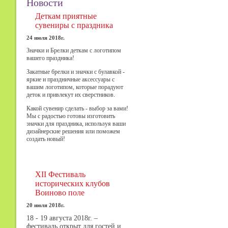
Новости
Деткам приятные
сувениры с праздника
24 июля 2018г.
Значки и Брелки деткам с логотипом
вашего праздника!
Закатные брелки и значки с булавкой -
яркие и праздничные аксессуары с
вашим логотипом, которые порадуют
деток и привлекут их сверстников.
Какой сувенир сделать - выбор за вами!
Мы с радостью готовы изготовить
значки для праздника, используя ваши
дизайнерские решения или поможем
создать новый!
XII Фестиваль
исторических клубов
Воиново поле
20 июля 2018г.
18 - 19 августа 2018г. –
фестиваль открыт для гостей и