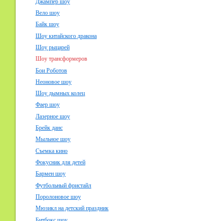
Джампер шоу
Вело шоу
Байк шоу
Шоу китайского дракона
Шоу рыцарей
Шоу трансформеров
Бои Роботов
Неоновое шоу
Шоу дымных колец
Фаер шоу
Лазерное шоу
Брейк данс
Мыльное шоу
Съемка кино
Фокусник для детей
Бармен шоу
Футбольный фристайл
Поролоновое шоу
Мюзикл на детский праздник
Битбокс шоу