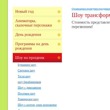
Организация и проведение праздников
Новый год
Шоу трансфор
Аниматоры,
Стоимость представлен
сказочные персонажи
перезвоним!
День рождения
Программы на день
рождения
Шоу на праздник
Бумажное шоу
Световое шоу
Тесла шоу
шоу барабанщиков
Шоу с динозавром
Песочное шоу
Химическое шоу
Шоу с азотом, крио мороженое